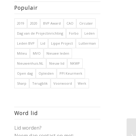
Populair
2019
2020
BVP Award
CAO
Circulair
Dag van de Projectinrichting
Forbo
Leden
Leden BVP
Lid
Lippe Project
Lutterman
Milieu
MVO
Nieuwe leden
Nieuwenhuis.NL
Nieuw lid
NKWP
Open dag
Opleiden
PPI Keurmerk
Sharp
Terugblik
Voorwoord
Werk
Word lid
Lid worden?
Neem dan contact op met: