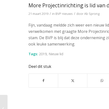
More Projectinrichting is lid va
/
/
21 maart 2019
in
BVP nieuws
door
Ab Sprong
Fijn, vandaag meldde zich weer een nieuw li
verwelkomen met graagte More Projectinrich
stam. De BVP is blij dat deze onderneming 
ook leuke samenwerking.
Tags:
2019
,
Nieuw lid
Deel dit stuk
Het bestuur van de