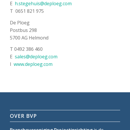
E
h.stegehuis@deploeg.com
T 0651 821 975
De Ploeg
Postbus 298
5700 AG Helmond
T 0492 386 460
E
sales@deploeg.com
I
www.deploeg.com
OVER BVP
Branchevereniging Projectinrichting
is de