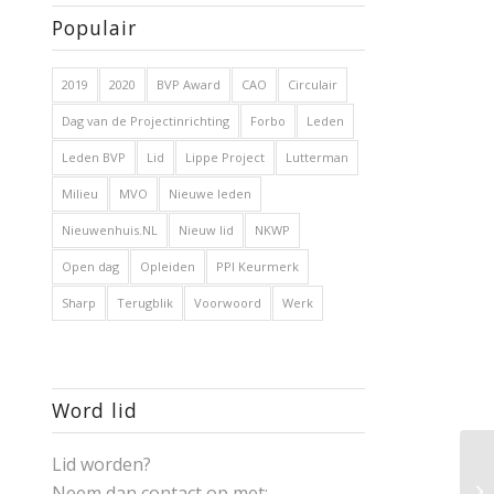
Populair
2019
2020
BVP Award
CAO
Circulair
Dag van de Projectinrichting
Forbo
Leden
Leden BVP
Lid
Lippe Project
Lutterman
Milieu
MVO
Nieuwe leden
Nieuwenhuis.NL
Nieuw lid
NKWP
Open dag
Opleiden
PPI Keurmerk
Sharp
Terugblik
Voorwoord
Werk
Word lid
Lid worden?
Neem dan contact op met: