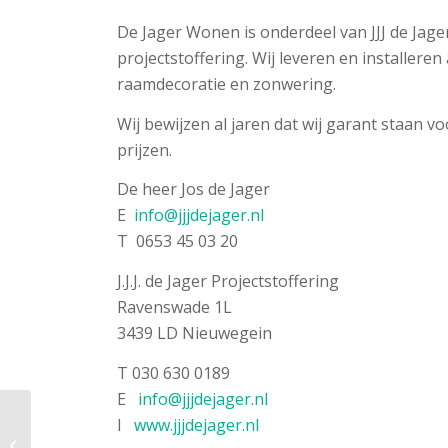
De Jager Wonen is onderdeel van JJJ de Jager
projectstoffering. Wij leveren en installere
raamdecoratie en zonwering.
Wij bewijzen al jaren dat wij garant staan v
prijzen.
De heer Jos de Jager
E
info@jjjdejager.nl
T 0653 45 03 20
J.J.J. de Jager Projectstoffering
Ravenswade 1L
3439 LD Nieuwegein
T 030 630 0189
E
info@jjjdejager.nl
I
www.jjjdejager.nl
PMR Projectstoffering