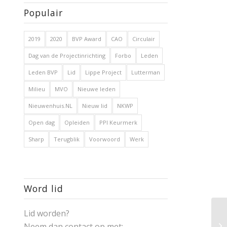
Populair
2019
2020
BVP Award
CAO
Circulair
Dag van de Projectinrichting
Forbo
Leden
Leden BVP
Lid
Lippe Project
Lutterman
Milieu
MVO
Nieuwe leden
Nieuwenhuis.NL
Nieuw lid
NKWP
Open dag
Opleiden
PPI Keurmerk
Sharp
Terugblik
Voorwoord
Werk
Word lid
Lid worden?
Li
Neem dan contact op met: