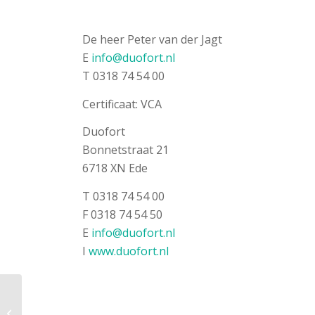
De heer Peter van der Jagt
E
info@duofort.nl
T 0318 74 54 00
Certificaat: VCA
Duofort
Bonnetstraat 21
6718 XN Ede
T 0318 74 54 00
F 0318 74 54 50
E
info@duofort.nl
I
www.duofort.nl
Jeroen Blankers