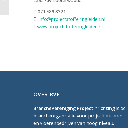
2382 AN Zoeterwoude
T 071 589 8321
E
info@projectstofferingleiden.nl
I
www.projectstofferingleiden.nl
OVER BVP
Branchevereniging Projectinrichting
is de
brancheorganisatie voor projectinrichters
en vloerenbedrijven van hoog niveau.