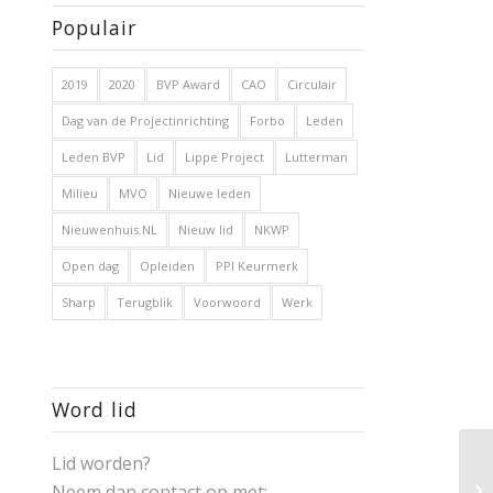
Populair
2019
2020
BVP Award
CAO
Circulair
Dag van de Projectinrichting
Forbo
Leden
Leden BVP
Lid
Lippe Project
Lutterman
Milieu
MVO
Nieuwe leden
Nieuwenhuis.NL
Nieuw lid
NKWP
Open dag
Opleiden
PPI Keurmerk
Sharp
Terugblik
Voorwoord
Werk
Word lid
Lid worden?
Neem dan contact op met: