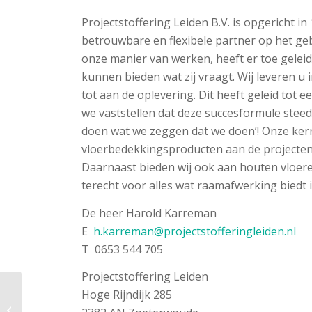
Projectstoffering Leiden B.V. is opgericht in
betrouwbare en flexibele partner op het geb
onze manier van werken, heeft er toe gelei
kunnen bieden wat zij vraagt. Wij leveren u 
tot aan de oplevering. Dit heeft geleid tot
we vaststellen dat deze succesformule stee
doen wat we zeggen dat we doen’! Onze kernt
vloerbedekkingsproducten aan de projecten
Daarnaast bieden wij ook aan houten vloeren
terecht voor alles wat raamafwerking biedt i
De heer Harold Karreman
E
h.karreman@projectstofferingleiden.nl
T 0653 544 705
Projectstoffering Leiden
Hoge Rijndijk 285
Pura Vloerenspecialist