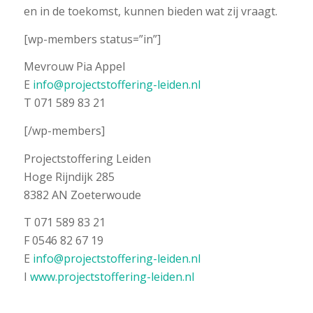
en in de toekomst, kunnen bieden wat zij vraagt.
[wp-members status=”in”]
Mevrouw Pia Appel
E
info@projectstoffering-leiden.nl
T 071 589 83 21
[/wp-members]
Projectstoffering Leiden
Hoge Rijndijk 285
8382 AN Zoeterwoude
T 071 589 83 21
F 0546 82 67 19
E
info@projectstoffering-leiden.nl
I
www.projectstoffering-leiden.nl