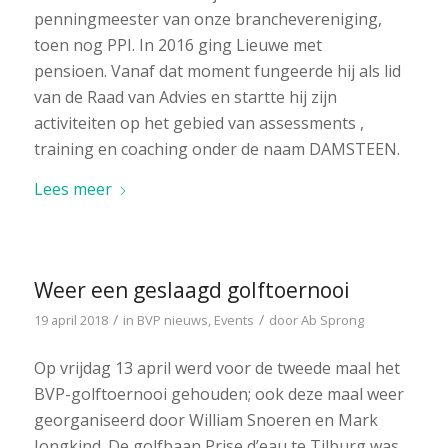
penningmeester van onze branchevereniging,
toen nog PPI. In 2016 ging Lieuwe met
pensioen. Vanaf dat moment fungeerde hij als lid
van de Raad van Advies en startte hij zijn
activiteiten op het gebied van assessments ,
training en coaching onder de naam DAMSTEEN.
Lees meer
Weer een geslaagd golftoernooi
/
/
19 april 2018
in
BVP nieuws
,
Events
door
Ab Sprong
Op vrijdag 13 april werd voor de tweede maal het
BVP-golftoernooi gehouden; ook deze maal weer
georganiseerd door William Snoeren en Mark
Jongkind. De golfbaan Prise d’eau te Tilburg was