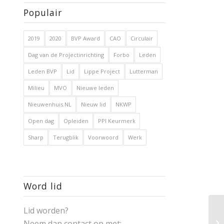
Populair
2019
2020
BVP Award
CAO
Circulair
Dag van de Projectinrichting
Forbo
Leden
Leden BVP
Lid
Lippe Project
Lutterman
Milieu
MVO
Nieuwe leden
Nieuwenhuis.NL
Nieuw lid
NKWP
Open dag
Opleiden
PPI Keurmerk
Sharp
Terugblik
Voorwoord
Werk
Word lid
Lid worden?
Neem dan contact op met: