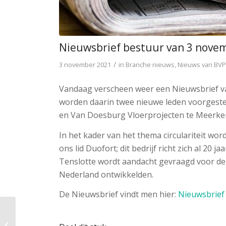
Nieuwsbrief bestuur van 3 nove
/
3 november 2021
in
Branche nieuws
,
Nieuws van BVP
Vandaag verscheen weer een Nieuwsbrief van
worden daarin twee nieuwe leden voorgestel
en Van Doesburg Vloerprojecten te Meerker
In het kader van het thema circulariteit wor
ons lid Duofort; dit bedrijf richt zich al 20 
Tenslotte wordt aandacht gevraagd voor 
Nederland ontwikkelden.
De Nieuwsbrief vindt men hier:
Nieuwsbrief
Van Doesburg Vloerprojecten is ons