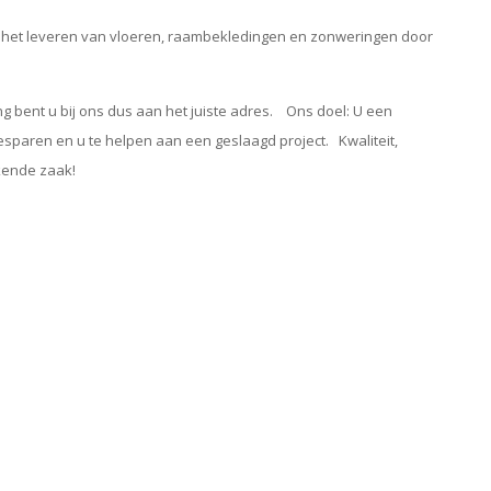
in het leveren van vloeren, raambekledingen en zonweringen door
ting bent u bij ons dus aan het juiste adres. Ons doel: U een
 besparen en u te helpen aan een geslaagd project.
Kwaliteit,
ekende zaak!