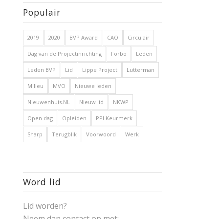
Populair
2019
2020
BVP Award
CAO
Circulair
Dag van de Projectinrichting
Forbo
Leden
Leden BVP
Lid
Lippe Project
Lutterman
Milieu
MVO
Nieuwe leden
Nieuwenhuis.NL
Nieuw lid
NKWP
Open dag
Opleiden
PPI Keurmerk
Sharp
Terugblik
Voorwoord
Werk
Word lid
Lid worden?
Neem dan contact op met: