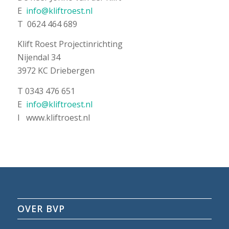
E
info@kliftroest.nl
T 0624 464 689
Klift Roest Projectinrichting
Nijendal 34
3972 KC Driebergen
T 0343 476 651
E
info@kliftroest.nl
I www.kliftroest.nl
OVER BVP