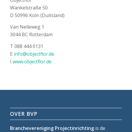
Wankelstraße 50
D 50996 Köln (Duitsland)
Van Nelleweg 1
3044 BC Rotterdam
T 088 444 0131
E
info@objectflor.de
I
www.objectflor.de
OVER BVP
Branchevereniging Projectinrichting
is de