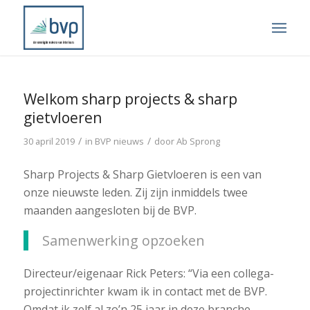
Welkom sharp projects & sharp
gietvloeren
/
/
30 april 2019
in
BVP nieuws
door
Ab Sprong
Sharp Projects & Sharp Gietvloeren is een van
onze nieuwste leden. Zij zijn inmiddels twee
maanden aangesloten bij de BVP.
Samenwerking opzoeken
Directeur/eigenaar Rick Peters: “Via een collega-
projectinrichter kwam ik in contact met de BVP.
Omdat ik zelf al zo’n 25 jaar in deze branche